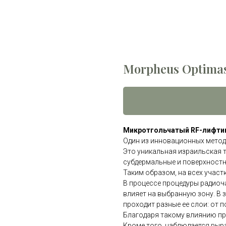
Morpheus Optimas
Микротгольчатый RF-лифти
Один из инновационных метод
Это уникальная израильская 
субдермальные и поверхностн
Таким образом, на всех участ
В процессе процедуры радиоч
влияет на выбранную зону. В
проходит разные ее слои: от
Благодаря такому влиянию пр
Кроме того, наблюдается выр