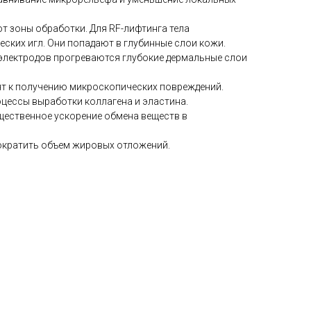
от зоны обработки. Для RF-лифтинга тела
ских игл. Они попадают в глубинные слои кожи.
 электродов прогреваются глубокие дермальные слои
т к получению микроскопических повреждений.
цессы выработки коллагена и эластина.
ественное ускорение обмена веществ в
ократить объем жировых отложений.