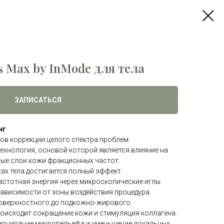
 Max by InMode для тела
ЗАПИСАТЬСЯ
нг
ов коррекции целого спектра проблем.
технология, основой которой является влияние на
ые слои кожи фракционных частот.
ках тела достигается полный эффект.
астотная энергия через микроскопические иглы
 зависимости от зоны воздействия процедура
 поверхностного до подкожно-жирового.
оисходит сокращение кожи и стимуляция коллагена.
авнивание микрорельефа и уменьшение локальных