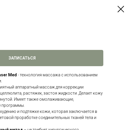
ЗАПИСАТЬСЯ
aser Med
- технология массажа с использованием
.
риятный аппаратный массаж для коррекции
целлюлита, растяжек, застоя жидкости. Делает кожу
тянутой. Имеет также омолаживающие,
е программы.
худению и подтяжке кожи, которая заключается в
етовой проработке соединительных тканей тела и
нный метод
– не требует хирургического