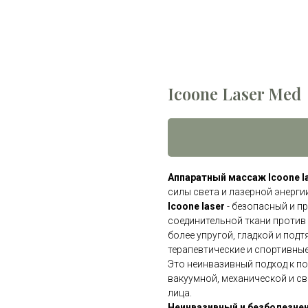
Icoone Laser Med
Аппаратный массаж Icoone l
силы света и лазерной энергии
Icoone laser
- безопасный и п
соединительной ткани против 
более упругой, гладкой и под
терапевтические и спортивны
Это неинвазивный подход к по
вакуумной, механической и св
лица.
Неинвазивный и безболезне