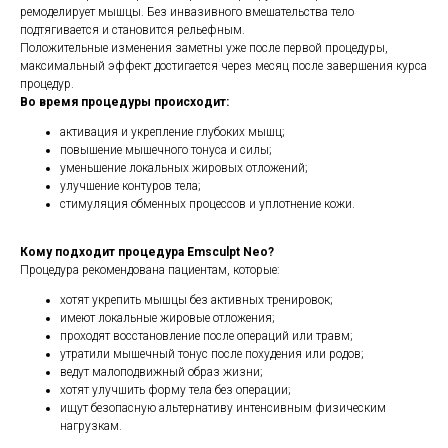
ремоделирует мышцы. Без инвазивного вмешательства тело
подтягивается и становится рельефным.
Положительные изменения заметны уже после первой процедуры,
максимальный эффект достигается через месяц после завершения курса
процедур.
Во время процедуры происходит:
активация и укрепление глубоких мышц;
повышение мышечного тонуса и силы;
уменьшение локальных жировых отложений;
улучшение контуров тела;
стимуляция обменных процессов и уплотнение кожи.
Кому подходит процедура Emsculpt Neo?
Процедура рекомендована пациентам, которые:
хотят укрепить мышцы без активных тренировок;
имеют локальные жировые отложения;
проходят восстановление после операций или травм;
утратили мышечный тонус после похудения или родов;
ведут малоподвижный образ жизни;
хотят улучшить форму тела без операции;
ищут безопасную альтернативу интенсивным физическим
нагрузкам.