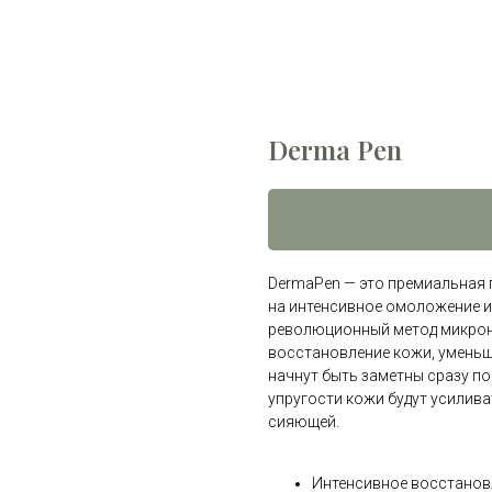
Derma Pen
DermaPen — это премиальная 
на интенсивное омоложение и
революционный метод микрон
восстановление кожи, уменьш
начнут быть заметны сразу по
упругости кожи будут усилива
сияющей.
Интенсивное восстановл