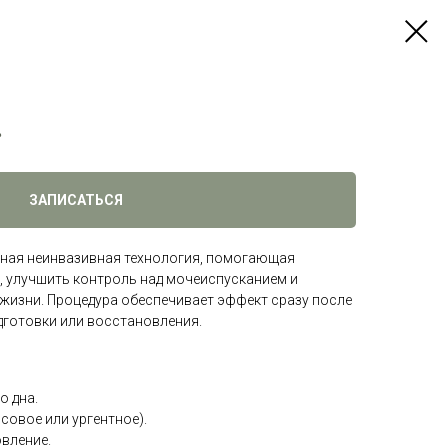
r
ЗАПИСАТЬСЯ
нная неинвазивная технология, помогающая
, улучшить контроль над мочеиспусканием и
жизни. Процедура обеспечивает эффект сразу после
одготовки или восстановления.
о дна.
совое или ургентное).
вление.