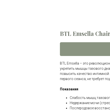
BTL Emsella Chai
BTL Emsella – это революцио
укрепить мышцы тазового дна
повысить качество интимной 
первого сеанса, не требует п
Показания
Слабость мышц тазовог
Недержание мочи (стрес
Послеродовое восстано